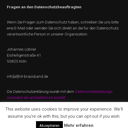
Fragen an den Datenschutzbeauftragten
Wenn Sie Fragen zum Datenschutz haben, schreiben Sie uns bitte
eine E-Mail oder wenden Sie sich direkt an die für den Datenschutz
verantwortliche Person in unserer Organisation:
Johannes Löbner
Eisheiligenstraße 41
50825 Köln
info[at]tnt-brassband.de
Die Datenschutzerklärung wurde mit dem
Datenschutzerklärungs-
Generator der activeMind AG erstellt
.
This website uses cookies to improve your experience. We'll
assume you're ok with this, but you can opt-out if you wish.
Copyright © 2026 · All Rights Reserved · TNT Brass Band Köln
Mehr erfahren
Akzeptieren
Music Lite by
Organic Themes