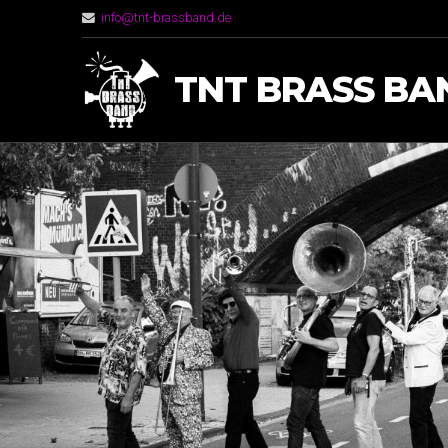
info@tnt-brassband.de
TNT BRASS BA