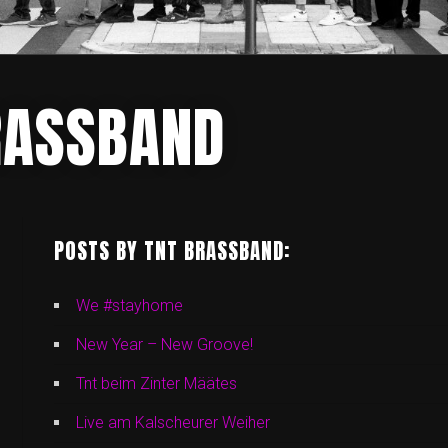
RASSBAND
POSTS BY TNT BRASSBAND:
We #stayhome
New Year – New Groove!
Tnt beim Zinter Määtes
Live am Kalscheurer Weiher