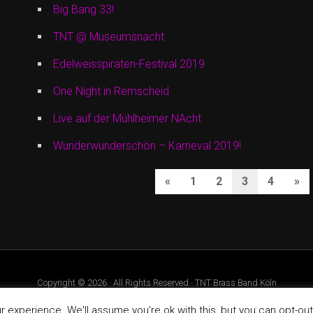
Big Bang 33!
TNT @ Museumsnacht
Edelweisspiraten-Festival 2019
One Night in Remscheid
Live auf der Mühlheimer NAcht
Wunderwunderschön – Karneval 2019!
SEITENNUMM
Previous
Nex
«
1
2
3
4
»
DER
Page
Pa
BEITRÄGE
Copyright © 2026 · All Rights Reserved · TNT Brass Band Köln
Music Lite by
Organic Themes
experience. We'll assume you're ok with this, but you can opt-out 