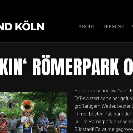
ND KÖLN
ABOUT
TERMINE
KIN‘ RÖMERPARK 
Soooooo schön war’s mit Eu
TnT-Konzert seit einer gefühl
großartigem Wetter, bester
immer besten Publikum der
Juli im Römerpark in unserer
Südstadt! Es wurde gegroov